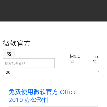
微软官方
搜索标签名称
标签过
清
滤
除
每页显示条数
免费使用微软官方 Office
2010 办公软件