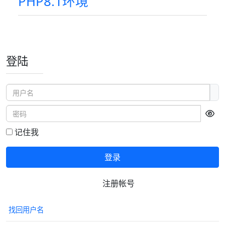
PHP8.1环境
登陆
用户名
密码
显
记住我
登录
注册帐号
找回用户名